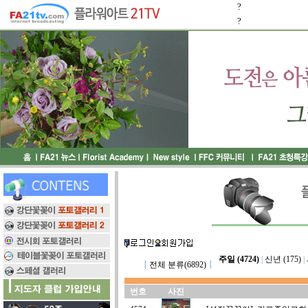
?
?
주일 (4724)
|
신년 (175)
|
┃
전체 분류(6892)
┃
번호
사진