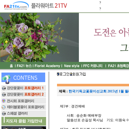
?
?
제목 :
한국기독교꽃꽂이선교회 2015년 1월 월
제1부 : 경건예배
사회 : 송순화 예배부장
말씀선포 손길성 목사님 기도: 이원숙 