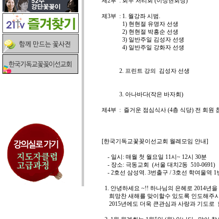
제2부 : 회무 처리회 (이상현회장)
제3부 : 1. 월강좌 시범.
1) 현현절 유명자 선생
2) 현현절 박흥순 선생
3) 일반주일 김성자 선생
4) 일반주일 강화자 선생
2. 프린트 강의 김성자 선생
3. 아나바다(작은 바
제4부 : 즐거운 점심식사 (4층 식당) 전 
[한국기독교꽃꽂이선교회 월례모임 안내]
- 일시: 매월 첫 월요일 11시~ 12시 30분
- 장소: 극동교회 (서울 대치2동 510-0691)
- 2호선 삼성역. 3번출구 / 3호선 학여울역 1
1. 안녕하세요 ~!! 하나님의 은헤로 2014
희망찬 새해를 맞이할수 있도록 인도해주시는
2015년에도 더욱 큰관심과 사랑과 기도로 