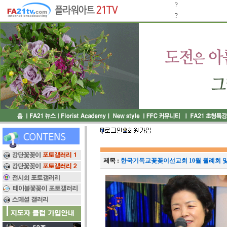
?
?
제목 :
한국기독교꽃꽂이선교회 10월 월례회 및