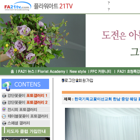
?
?
제목 :
한국기독교꽃이선교회 한남 중앙 웨딩 꽃