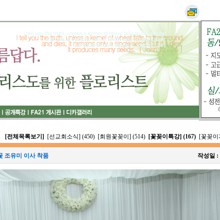
[전체목록보기]
[선교회소식] (450)
[회원꽃꽂이] (514)
[꽃꽂이특강] (167)
[꽃꽂이자
 조유미 이사 착품
작성일 :