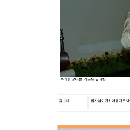
부케형 꽃다발 라운드 곷다발
김순녀
집사님여전히아름다우시