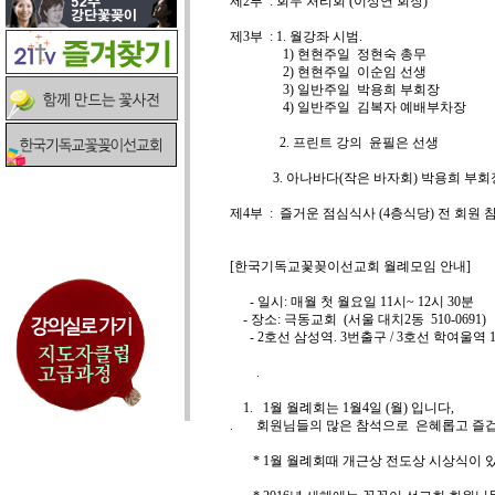
제2부 : 회무 처리회 (이상연 회장)
제3부 : 1. 월강좌 시범.
1) 현현주일 정현숙 총무
2) 현현주일 이순임 선생
3) 일반주일 박용희 부회장
4) 일반주일 김복자 예배부차
2. 프린트 강의 윤필은 선생
3. 아나바다(작은 바자회)
제4부 : 즐거운 점심식사 (4층식당) 전 회원 
[한국기독교꽃꽂이선교회 월례모임 안내]
- 일시: 매월 첫 월요일 11시~ 12시 30분
- 장소: 극동교회 (서울 대치2동 510-0691)
- 2호선 삼성역. 3번출구 / 3호선 학여울역 
.
1. 1월 월례회는 1월4일 (월) 입니다,
. 회원님들의 많은 참석으로 은혜롭고 즐겁
* 1월 월례회때 개근상 전도상 시상식이 