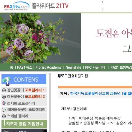
?
?
제목 :
한국기독교꽃꽂이선교회 2016년 1월 월
제1부 : 경건예배
사회 : 예배부장 박흥순 예배부장
말씀선포 손길성 목사님 기도: 김순자 이