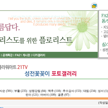
사순 (591)
|
부활 (235)
|
성령강림 (84)
|
맥추 (118)
|
추수감사 (153)
|
대림 (234)
|
성서 (1)
린이 (121)
|
어버이 (109)
|
결혼 (97)
|
(작성일