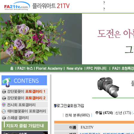
?
?
주일 (4724)
|
신년 (175)
|
┃
전체 분류(6892)
┃
이름
FA21TV