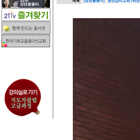
제목
[성전꽃꽂이] 당진감리교회 (박상
.