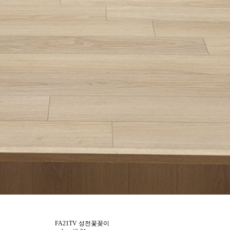
FA21TV 성전꽃꽂이