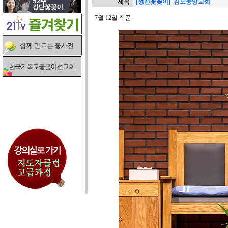
제목
[성전꽃꽂이] 김포중앙교회
7월 12일 작품