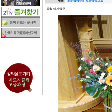
제목
[성전꽃꽂이] 김포중앙교회
10월 마지막주