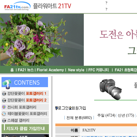
?
?
주일 (4724)
|
신년 (175)
|
┃
전체 분류(6892)
┃
이름
FA21TV