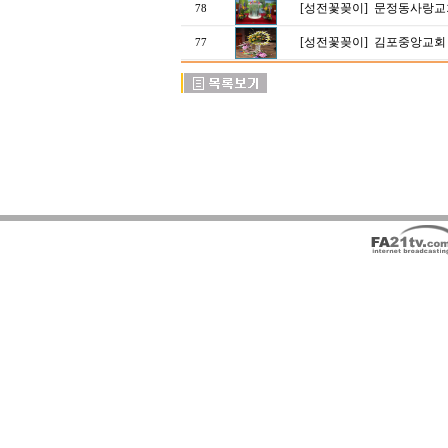
[성전꽃꽂이]
문정동사랑교회
78
[성전꽃꽂이]
김포중앙교회 
77