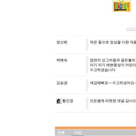
::::
정선희
적은 꽃으로 정성을 다한 작
박해숙
엽란의 싱그러움과 골든볼의
아기 자기 예쁜풍성이 어린
수고하셨습니다
강송경
색감예뻐요~~수고하셨어요
황인경
모든쌤께 따뜻한 댓글 감사
번호
사진