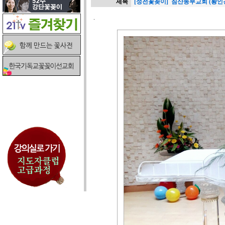
제목
[성전꽃꽂이] 침산동부교회 (황인
.