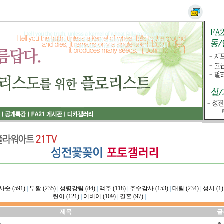
사순 (591)
|
부활 (235)
|
성령강림 (84)
|
맥추 (118)
|
추수감사 (153)
|
대림 (234)
|
성서 (1)
린이 (121)
|
어버이 (109)
|
결혼 (97)
|
제목
글