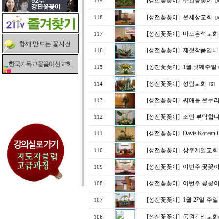
[성전꽃꽂이]
주일꽃꽂이
119
[6
[성전꽃꽂이]
온세상교회
118
[6
[성전꽃꽂이]
마포은석교회 
117
[성전꽃꽂이]
제첫작품입니다.
116
[성전꽃꽂이]
1월 넷째주일
115
[성전꽃꽂이]
성림교회
114
[6]
[성전꽃꽂이]
씨애틀 온누리
113
[성전꽃꽂이]
조언 부탁합니다,
112
[성전꽃꽂이]
Davis Korea
111
[성전꽃꽂이]
상주제일교회
110
[성전꽃꽂이]
이번주 곷꽂이
109
[성전꽃꽂이]
이번주 꽃꽂이
108
[성전꽃꽂이]
1월 27일 주
107
[성전꽃꽂이]
동원감리교회(1
106