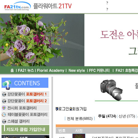
?
?
주일 (4724)
|
신년 (175)
|
┃
전체 분류(6892)
┃
번호
사진