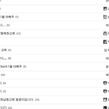
한
]
]
1월 넷째주
[7]
...
박
[5]
 (행복한교회
[12]
 교회
임 
[5]
,,,,
박
[8]
n Church 1월 네째주
윤
[9]
백
[16]
2
[6]
1
[3]
일 한남동교회 꽃꽂이입니다.
[14]
/27)
[20]