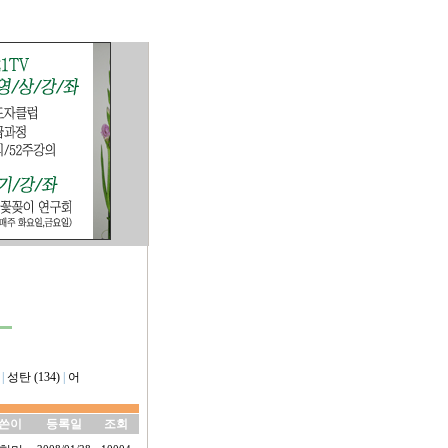
|
성탄 (134)
|
어
쓴이
등록일
조회