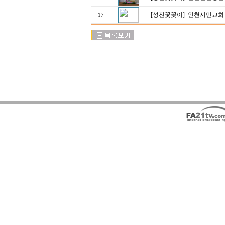
[성전꽃꽂이]
인천시민교회
17