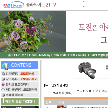
?
?
주일 (4724)
|
신년 (175)
|
┃
전체 분류(6892)
┃
번호
사진