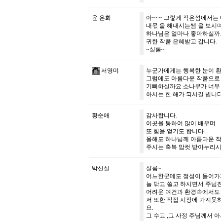
윤 은희
아~~~ 그렇게 작은섬에서는
내몫 을 해내시는쌤 을 보시
하나님은 얼마나 좋아하실까
귀한 작품 은혜받고 갑니다.
~샬롬~
서영미
누군가에게는 행복한 눈이 환
그럼에도 아름다운 작품으로
기뻐하실까요.소나무가 너무 
하시는 한 해가 되시길 빕니다
황순애
감사합니다.
이곳을 통하여 많이 배우며
또 힘을 얻기도 합니다.
올해도 하나님께 아름다운 
주시는 축복 맘컷 받아누리시
박신실
샬롬~
어느한군데도 정성이 들어가지
늘 닦고 쓸고 하시면서 주님
어려운 여건과 환경속에서도 
저 또한 직접 시장에 가지못
요.
그 수고 ,그 사정 주님께서 