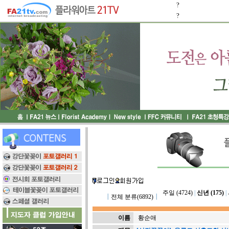
?
?
주일 (4724)
|
신년 (175)
|
┃
전체 분류(6892)
┃
이름
황순애