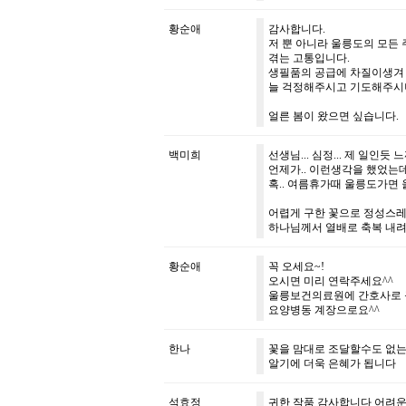
황순애
감사합니다.
저 뿐 아니라 울릉도의 모든
겪는 고통입니다.
생필품의 공급에 차질이생겨 
늘 걱정해주시고 기도해주시
얼른 봄이 왔으면 싶습니다.
백미희
선생님... 심정... 제 일인듯
언제가.. 이런생각을 했었는데
혹.. 여름휴가때 울릉도가면
어렵게 구한 꽃으로 정성스레 
하나님께서 열배로 축복 내
황순애
꼭 오세요~!
오시면 미리 연락주세요^^
울릉보건의료원에 간호사로 
요양병동 계장으로요^^
한나
꽃을 맘대로 조달할수도 없
알기에 더욱 은혜가 됩니다
석효정
귀한 작품 감사합니다 어려