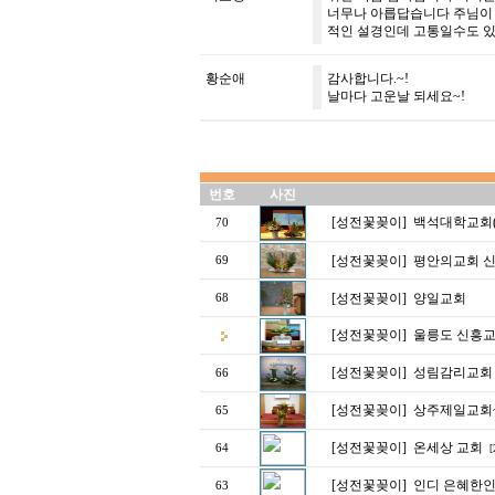
너무나 아릅답습니다 주님이 
적인 설경인데 고통일수도 있
황순애
감사합니다.~!
날마다 고운날 되세요~!
번호
사진
[성전꽃꽂이]
백석대학교회(
70
[성전꽃꽂이]
평안의교회 신
69
[성전꽃꽂이]
양일교회
68
[성전꽃꽂이]
울릉도 신흥교
[성전꽃꽂이]
성림감리교회
66
[성전꽃꽂이]
상주제일교회
65
[성전꽃꽂이]
온세상 교회
64
[
[성전꽃꽂이]
인디 은혜한인
63