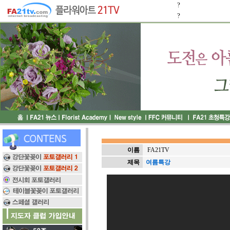
?
?
이름
FA21TV
제목
여름특강