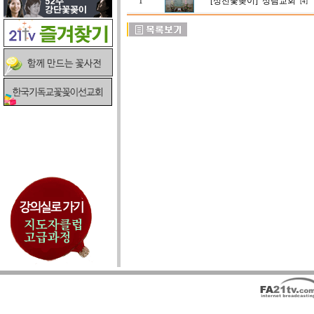
[성전꽃꽂이]
성림교회
1
[4]