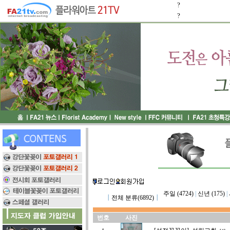
?
?
주일 (4724)
|
신년 (175)
|
┃
전체 분류(6892)
┃
번호
사진