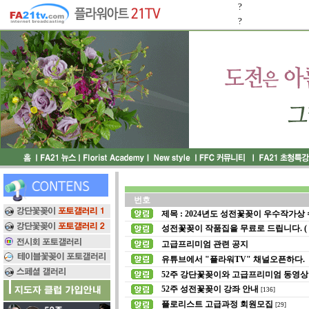
?
?
번호
제목 : 2024년도 성전꽃꽂이 우수작가상 
성전꽃꽂이 작품집을 무료로 드립니다. ( 
고급프리미엄 관련 공지
유튜브에서 "플라워TV" 채널오픈하다.
52주 강단꽃꽂이와 고급프리미엄 동영상
52주 성전꽃꽂이 강좌 안내
[136]
플로리스트 고급과정 회원모집
[29]