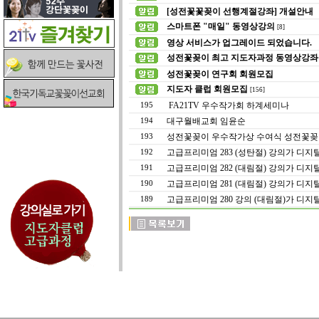
[성전꽃꽃꽂이 선행계절강좌] 개설안내
스마트폰 "매일" 동영상강의
[8]
영상 서비스가 업그레이드 되었습니다.
성전꽃꽂이 최고 지도자과정 동영상강좌
성전꽃꽂이 연구회 회원모집
지도자 클럽 회원모집
[156]
FA21TV 우수작가회 하계세미나
195
대구월배교회 임윤순
194
성전꽃꽂이 우수작가상 수여식 성전꽃꽂
193
고급프리미엄 283 (성탄절) 강의가 디
192
고급프리미엄 282 (대림절) 강의가 디
191
고급프리미엄 281 (대림절) 강의가 디
190
고급프리미엄 280 강의 (대림절)가 디
189