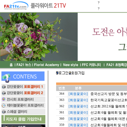
?
?
번호
분류
[회원꽃꽂이]
중국선교지 방문 및 동
364
[회원꽃꽂이]
한국기독교꽃꽂이선교회 
363
[회원꽃꽂이]
선교회 2012.6월 월례회 
362
[회원꽃꽂이]
선교회 6월 월례회 및 월강
361
[회원꽃꽂이]
선교회 6월 월례회 데몬 (
360
[회원꽃꽂이]
선교회 6월월례회 및 데몬 
359