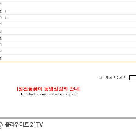
전
전
[2]
전
[1]
전
전
전
전
전
전
[성전꽃꽂이 동영상강좌 안내]
http://fa21tv.com/new/leader/study.php