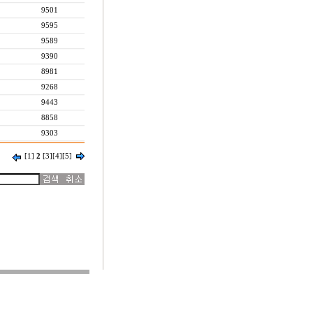
9501
9595
9589
9390
8981
9268
9443
8858
9303
[1]
2
[3]
[4]
[5]