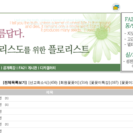
[전체목록보기]
[선교회소식] (450)
[회원꽃꽂이] (514)
[꽃꽂이특강] (167)
[꽃꽂이자
제목
전
[1]
전
[1]
전
전
전
[1]
전