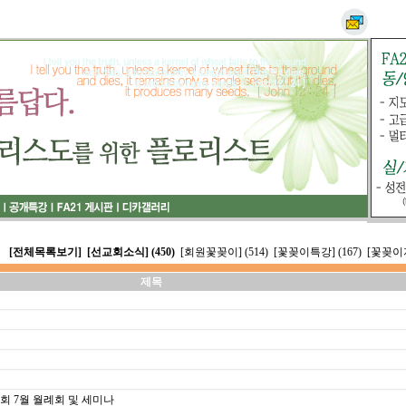
[전체목록보기]
[선교회소식] (450)
[회원꽃꽂이] (514)
[꽃꽂이특강] (167)
[꽃꽂이자
제목
 7월 월례회 및 세미나