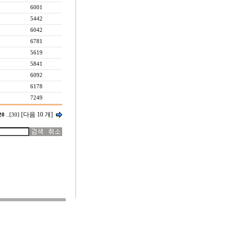
6001
5442
6042
6781
5619
5841
6092
6178
7249
[다음 10 개]
20
..
[30]