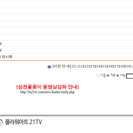
회
회
 전시회
[이전 10 개]
[1]
..
[11]
[12]
[13]
[14]
[15]
[16]
[17]
[18]
[19]
[성전꽃꽂이 동영상강좌 안내]
http://fa21tv.com/new/leader/study.php