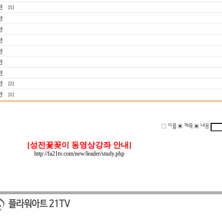
전
[1]
전
전
전
전
전
전
전
[2]
전
[1]
[성전꽃꽂이 동영상강좌 안내]
http://fa21tv.com/new/leader/study.php