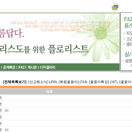
[전체목록보기]
[선교회소식] (450)
[회원꽃꽂이] (514)
[꽃꽂이특강] (167)
[꽃꽂이자
제목
전
전
전
[1]
전
전
전
[2]