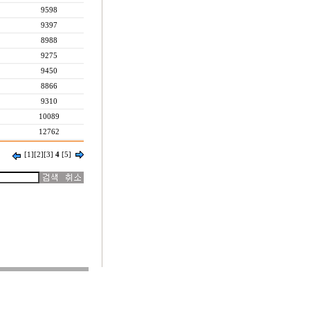
9598
9397
8988
9275
9450
8866
9310
10089
12762
[1]
[2]
[3]
4
[5]