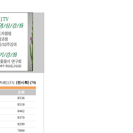
료] (11)
[전시회] (74)
조회
8536
8518
8462
8370
8299
7899