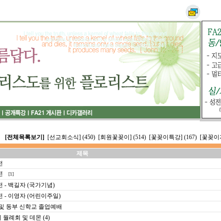
[전체목록보기]
[선교회소식] (450)
[회원꽃꽂이] (514)
[꽃꽂이특강] (167)
[꽃꽂이자
제목
전
전
[1]
 - 백길자 (국가기념)
 - 이영자 (어린이주일)
 및 동부 신학교 졸업예배
례회 및 데몬 (4)