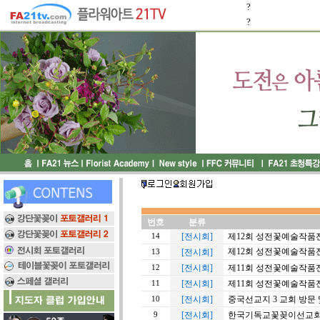
?
?
번호
분류
[전시회]
제12회 성전꽃예술작품
14
제12회 성전꽃예술작품
[전시회]
13
[전시회]
제11회 성전꽃예술작품전
12
[전시회]
제11회 성전꽃예술작품전
11
[전시회]
중국선교지 3 교회 방문
10
[전시회]
한국기독교꽃꽂이선교회 월
9