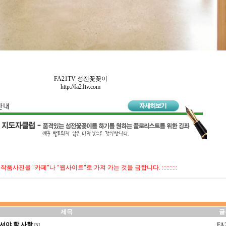
FA21TV 성전꽃꽂이
http://fa21tv.com
:::::: 작품사진을 "카페"나 "웹사이트"로 가져 가는 것을 금합니다. ::::::::::
제목
글
셔야 할 사항
FA
[5]