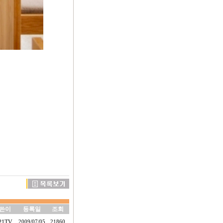
쓴이
등록일
조회
21TV
2009/07/05
21860