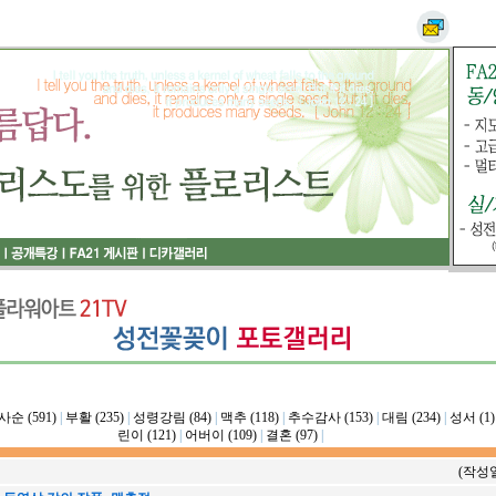
사순 (591)
|
부활 (235)
|
성령강림 (84)
|
맥추 (118)
|
추수감사 (153)
|
대림 (234)
|
성서 (1)
린이 (121)
|
어버이 (109)
|
결혼 (97)
|
(작성일