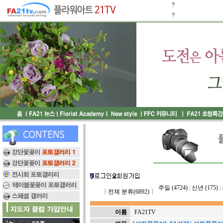
?
?
주일 (4724)
|
신년 (175)
|
┃
전체 분류(6892)
┃
이름
FA21TV