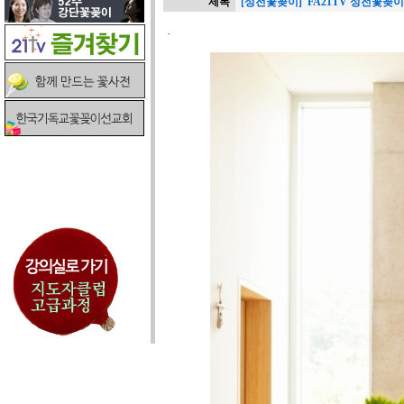
제목
[성전꽃꽂이] FA21TV 성전꽃꽂이
.