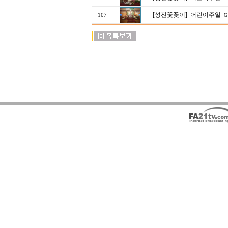
[성전꽃꽂이]
어린이주일
107
[2