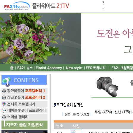
?
?
주일 (4724)
|
신년 (175)
|
┃
전체 분류(6892)
┃
번호
사진