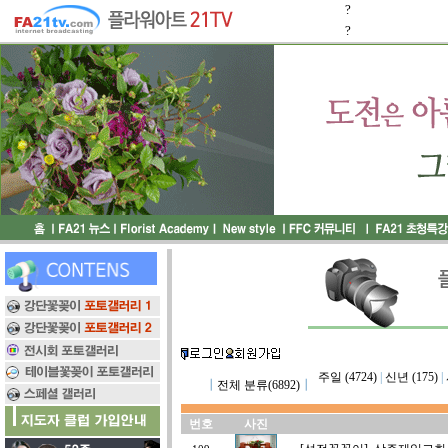
?
?
주일 (4724)
|
신년 (175)
|
┃
전체 분류(6892)
┃
번호
사진