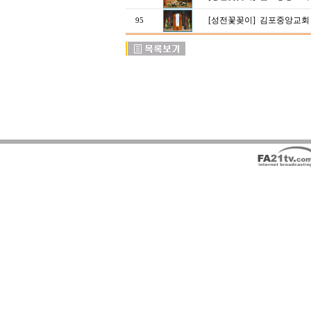
[성전꽃꽂이]
김포중앙교회 
95