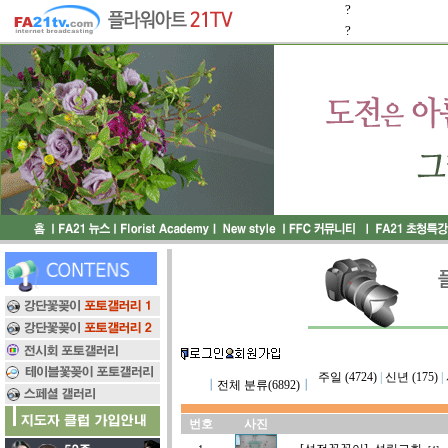
?
?
주일 (4724)
|
신년 (175)
|
┃
전체 분류(6892)
┃
번호
사진