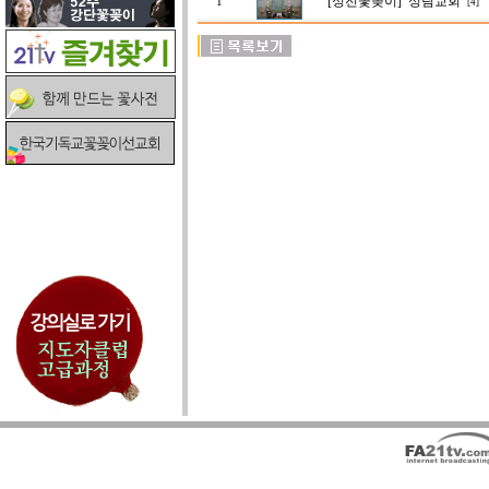
[성전꽃꽂이]
성림교회
1
[4]