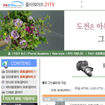
?
?
주일 (4724)
|
신년 (175)
|
┃
전체 분류(6892)
┃
번호
사진