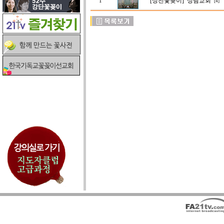
[성전꽃꽂이]
성림교회
1
[4]