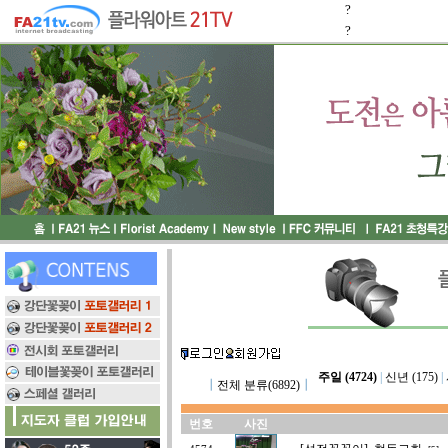
?
?
주일 (4724)
|
신년 (175)
|
┃
전체 분류(6892)
┃
번호
사진