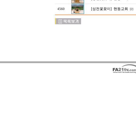
[성전꽃꽂이]
현동교회
4560
[2]