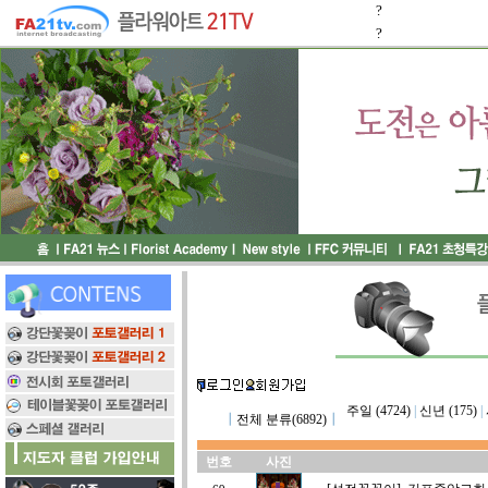
?
?
주일 (4724)
|
신년 (175)
|
┃
전체 분류(6892)
┃
번호
사진