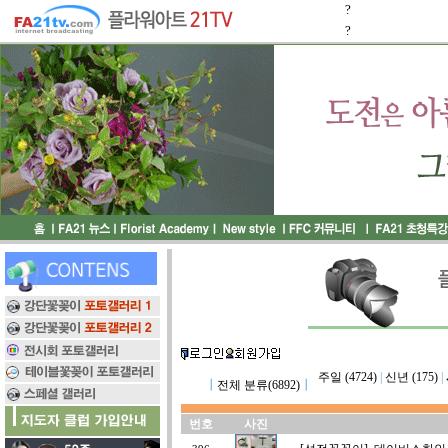
?
?
주일 (4724)
|
신년 (175)
|
┃
전체 분류(6892)
┃
번호
사진