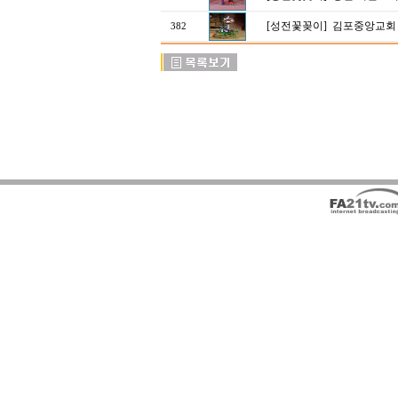
[성전꽃꽂이]
김포중앙교회
382