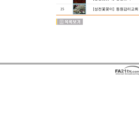
[성전꽃꽂이]
동원감리교회 대림
25