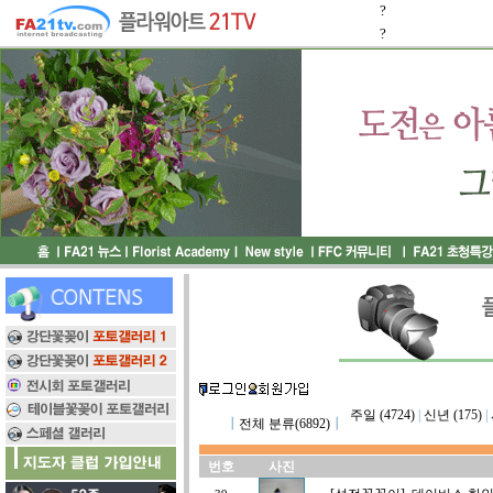
?
?
주일 (4724)
|
신년 (175)
|
┃
전체 분류(6892)
┃
번호
사진