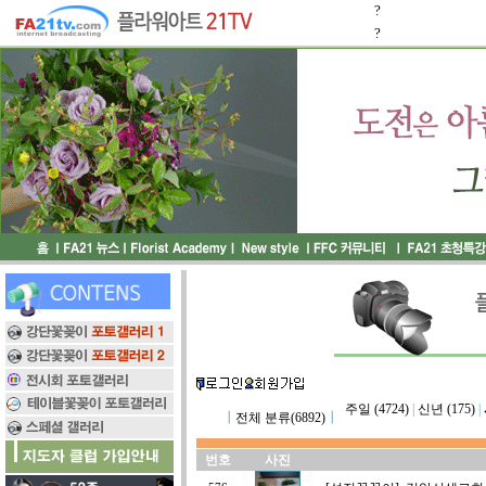
?
?
주일 (4724)
|
신년 (175)
|
┃
전체 분류(6892)
┃
번호
사진