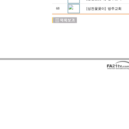
[성전꽃꽂이]
방주교회
68