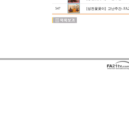
[성전꽃꽂이]
고난주간- FA
547