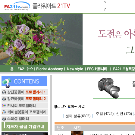
?
?
주일 (4724)
|
신년 (175)
|
┃
전체 분류(6892)
┃
번호
사진