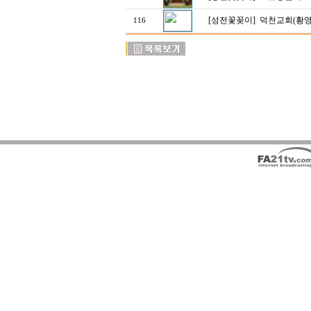
[성전꽃꽂이]
덕천교회(황
116