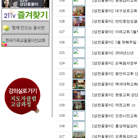
[성전꽃꽂이]
동원감리교회 주
130
[성전꽃꽂이]
대구성로교회
129
[성전꽃꽂이]
만민중앙성결
128
[성전꽃꽂이]
이레교회 1월
127
[성전꽃꽂이]
1월 첫째주일
126
[성전꽃꽂이]
2010년신년
125
[성전꽃꽂이]
순복음의정부
124
[성전꽃꽂이]
평안의교회 신
123
[성전꽃꽂이]
백석대학교회(
122
[성전꽃꽂이]
현동교회 강
121
[성전꽃꽂이]
덕천교회
120
[2]
[성전꽃꽂이]
인천시민교회
119
[성전꽃꽂이]
홍성제일감리
118
[성전꽃꽂이]
오류동감리교회
117