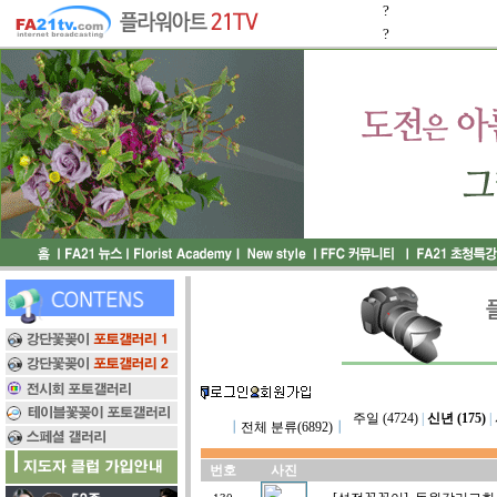
?
?
주일 (4724)
|
신년 (175)
|
┃
전체 분류(6892)
┃
번호
사진