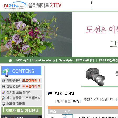
?
?
주일 (4724)
|
신년 (175)
|
┃
전체 분류(6892)
┃
번호
사진