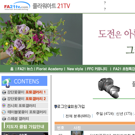
?
?
주일 (4724)
|
신년 (175)
|
┃
전체 분류(6892)
┃
번호
사진