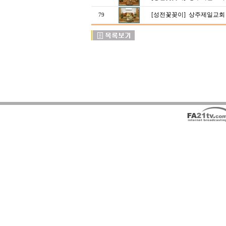
[성전꽃꽂이]
상주제일교회 
79