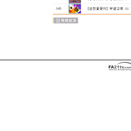
[성전꽃꽂이]
부광교회
145
[1]