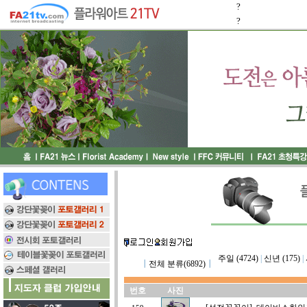
?
?
주일 (4724)
|
신년 (175)
|
┃
전체 분류(6892)
┃
번호
사진