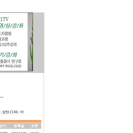
|
성탄 (134)
|
어
쓴이
등록일
조회