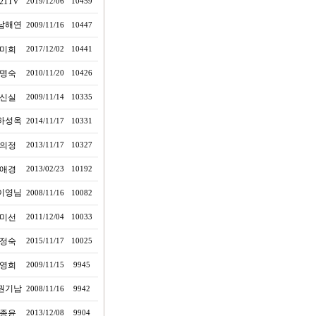
21TV
2019/12/06
10459
남해연
2009/11/16
10447
미희
2017/12/02
10441
명숙
2010/11/20
10426
신실
2009/11/14
10335
하성옥
2014/11/17
10331
의정
2013/11/17
10327
애경
2013/02/23
10192
이영님
2008/11/16
10082
미선
2011/12/04
10033
정숙
2015/11/17
10025
영희
2009/11/15
9945
권기남
2008/11/16
9942
종윤
2013/12/08
9904