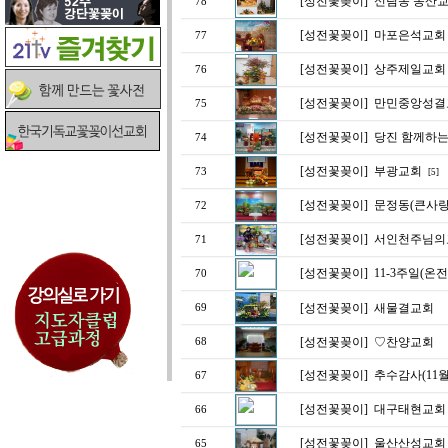
[성전꽃꽂이]
신림동 동산교
78
[성전꽃꽂이]
마포은석교회
77
[성전꽃꽂이]
상주제일교회
76
[성전꽃꽂이]
만민중앙성결
75
[성전꽃꽂이]
당진 함께하는
74
[성전꽃꽂이]
부광교회
73
[5]
[성전꽃꽂이]
문정동(큰사랑교
72
[성전꽃꽂이]
서인천주님의
71
[성전꽃꽂이]
11-3주일(온
70
[성전꽃꽂이]
새물결교회
69
[성전꽃꽂이]
♡찬양교회
68
[성전꽃꽂이]
추수감사(11월
67
[성전꽃꽂이]
대구태현교회
66
[성전꽃꽂이]
울산산성교회
65