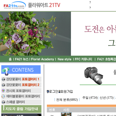
?
?
주일 (4724)
|
신년 (175)
|
┃
전체 분류(6892)
┃
번호
사진