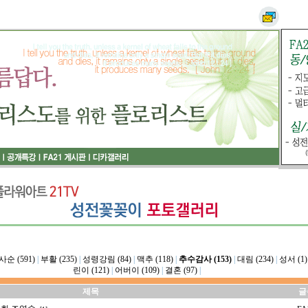
사순 (591)
|
부활 (235)
|
성령강림 (84)
|
맥추 (118)
|
추수감사 (153)
|
대림 (234)
|
성서 (1)
린이 (121)
|
어버이 (109)
|
결혼 (97)
|
제목
글