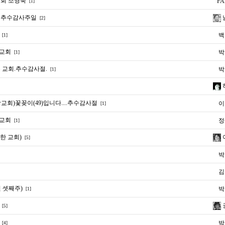
회 조영숙
FA
[1]
 추수감사주일
[2]
백
[1]
교회
박
[1]
 교회.추수감사절.
박
[1]
회)꽃꽂이(49)입니다....추수감사절
이
[1]
교회
정
[1]
전한 교회)
[5]
박
김
 셋째주)
박
[1]
[5]
박
[4]