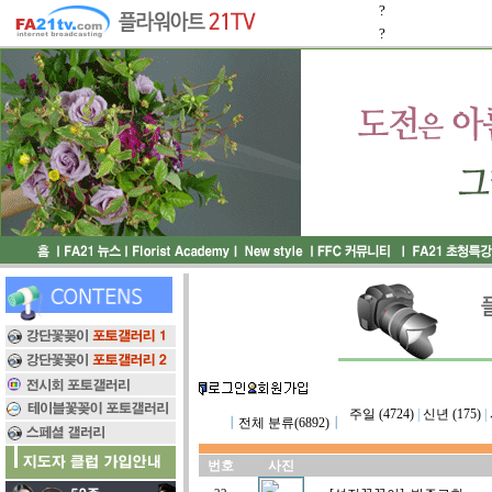
?
?
주일 (4724)
|
신년 (175)
|
┃
전체 분류(6892)
┃
번호
사진