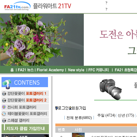
?
?
주일 (4724)
|
신년 (175)
|
┃
전체 분류(6892)
┃
번호
사진