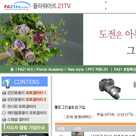
?
?
주일 (4724)
|
신년 (175)
|
┃
전체 분류(6892)
┃
번호
사진