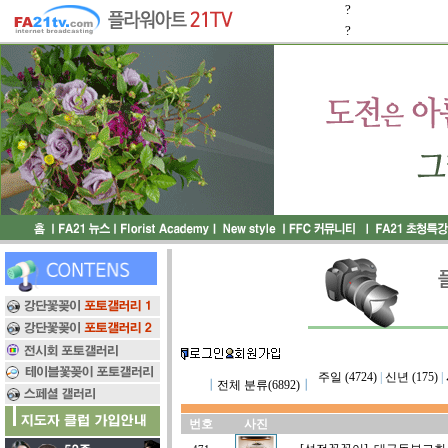
?
?
주일 (4724)
|
신년 (175)
|
┃
전체 분류(6892)
┃
번호
사진