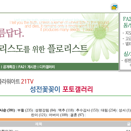
사순 (591)
|
부활 (235)
|
성령강림 (84)
|
맥추 (118)
|
추수감사 (153)
|
대림 (234)
|
성서 (1)
린이 (121)
|
어버이 (109)
|
결혼 (97)
|
제목
글