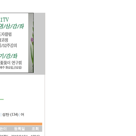
|
성탄 (134)
|
어
쓴이
등록일
조회