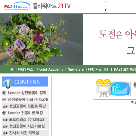
?
?
이