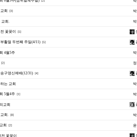
 6월3주(삼위일체주일)
박
[2]
 교회
박
[3]
 교회.
박
전 꽃꽂이
[5]
활절 두번째 주일(4/11)
[5]
 4월5주
박
정
[2]
구영신예배(12/31)
[4]
하는 교회
박
 5월4주
박
[1]
의교회
교회.
박
[8]
교회
윤
[2]
성전 꽃꽂이