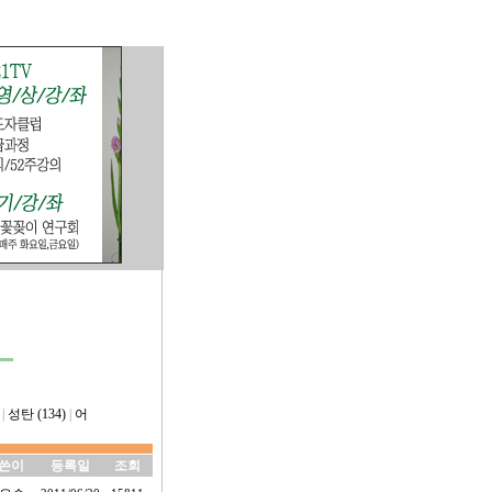
|
성탄 (134)
|
어
쓴이
등록일
조회