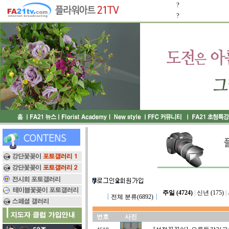
?
?
주일 (4724)
|
신년 (175)
|
┃
전체 분류(6892)
┃
번호
사진