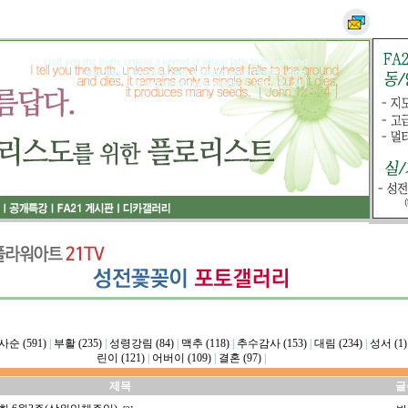
사순 (591)
|
부활 (235)
|
성령강림 (84)
|
맥추 (118)
|
추수감사 (153)
|
대림 (234)
|
성서 (1)
린이 (121)
|
어버이 (109)
|
결혼 (97)
|
제목
글