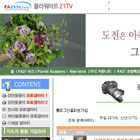
?
?
주일 (4724)
|
신년 (175)
|
┃
전체 분류(6892)
┃
번호
사진