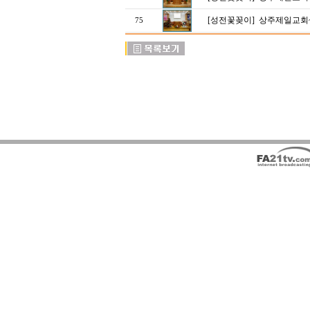
[성전꽃꽂이]
상주제일교회
75