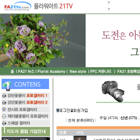
?
?
주일 (4724)
|
신년 (175)
|
┃
전체 분류(6892)
┃
번호
사진