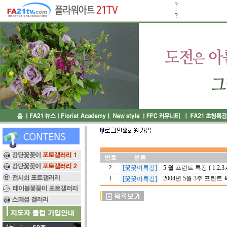
?
?
번호
분류
[꽃꽂이특강]
5 월 프린트 특강 ( 1.2.3.
2
2004년 5월 3주 프린트
[꽃꽂이특강]
1