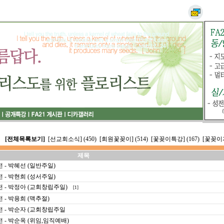
[전체목록보기]
[선교회소식] (450)
[회원꽃꽂이] (514)
[꽃꽂이특강] (167)
[꽃꽂이자
제목
 - 박혜선 (일반주일)
 - 박현희 (성서주일)
 - 박정아 (교회창립주일)
[1]
- 박용희 (맥추절)
 - 박순자 (교회창립주일
- 박순옥 (위임,임직예배)