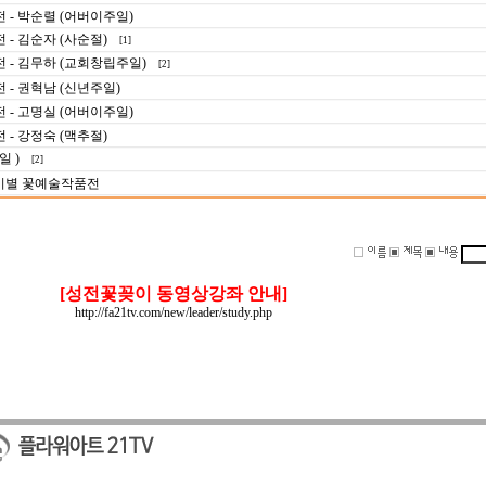
 - 박순렬 (어버이주일)
- 김순자 (사순절)
[1]
 - 김무하 (교회창립주일)
[2]
 - 권혁남 (신년주일)
 - 고명실 (어버이주일)
- 강정숙 (맥추절)
일 )
[2]
절기별 꽃예술작품전
[성전꽃꽂이 동영상강좌 안내]
http://fa21tv.com/new/leader/study.php