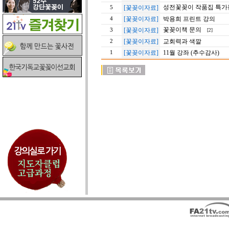
성전꽃꽂이 작품집 특가
[꽃꽂이자료]
5
[꽃꽂이자료]
박용희 프린트 강의
4
꽃꽂이책 문의
[꽃꽂이자료]
3
[2]
[꽃꽂이자료]
교회력과 색깔
2
[꽃꽂이자료]
11월 강좌 (추수감사)
1