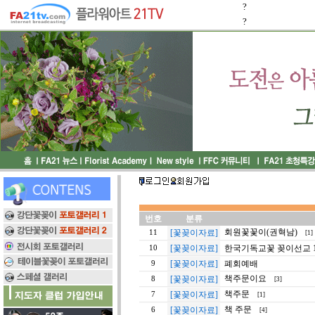
?
?
번호
분류
회원꽃꽃이(권혁남)
[꽃꽂이자료]
11
[1]
[꽃꽂이자료]
한국기독교꽃 꽂이선교 11
10
[꽃꽂이자료]
폐회예배
9
책주문이요
[꽃꽂이자료]
8
[3]
책주문
[꽃꽂이자료]
7
[1]
책 주문
[꽃꽂이자료]
6
[4]