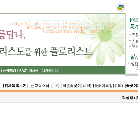
[전체목록보기]
[선교회소식] (450)
[회원꽃꽂이] (514)
[꽃꽂이특강] (167)
[꽃꽂이자
작성일 :
2