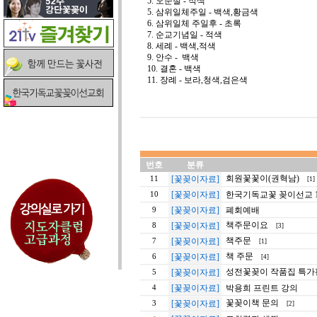
5. 오순절 - 적색
5. 삼위일체주일 - 백색,황금색
6. 삼위일체 주일후 - 초록
7. 순교기념일 - 적색
8. 세례 - 백색,적색
9. 안수 - 백색
10. 결혼 - 백색
11. 장례 - 보라,청색,검은색
번호
분류
회원꽃꽃이(권혁남)
[꽃꽂이자료]
11
[1]
[꽃꽂이자료]
한국기독교꽃 꽂이선교 11
10
[꽃꽂이자료]
폐회예배
9
책주문이요
[꽃꽂이자료]
8
[3]
책주문
[꽃꽂이자료]
7
[1]
책 주문
[꽃꽂이자료]
6
[4]
성전꽃꽂이 작품집 특가
[꽃꽂이자료]
5
[꽃꽂이자료]
박용희 프린트 강의
4
꽃꽂이책 문의
[꽃꽂이자료]
3
[2]