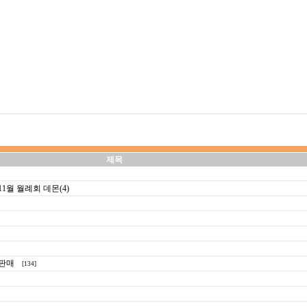
제목
월 월례회 데몬(4)
판매
[134]